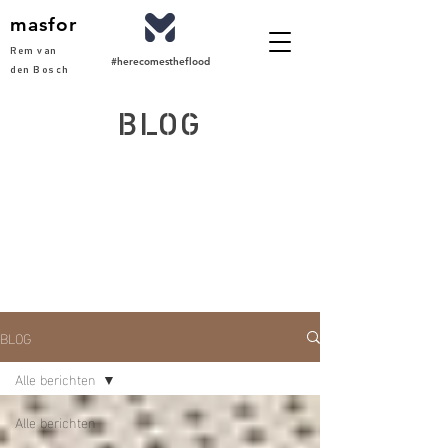
masfor
Rem van
#herecomestheflood
den Bosch
BLOG
BLOG
Alle berichten
Alle berichten