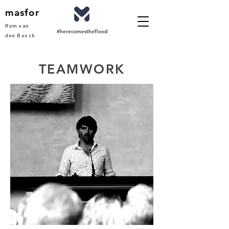
masfor
Rem van
#herecomestheflood
den Bosch
TEAMWORK