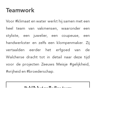
Teamwork
Voor #klimaat en water werkt hij samen met een
heel team van vakmensen, waaronder een
styliste, een juwelier, een coupeuse, een
handwerkster en zelfs een klompenmaker. Zij
vertaalden eerder het erfgoed van de
Walcherse dracht tot in detail naar deze tijd
voor de projecten Zeeuws Meisje #gelijkheid,
#vrijheid en #broederschap.
Bekijk het volledige team
Masfor
Rem van den Bosch
+31643544279