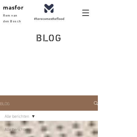
masfor
Rem van
#herecomestheflood
den Bosch
BLOG
BLOG
Alle berichten
Alle berichten