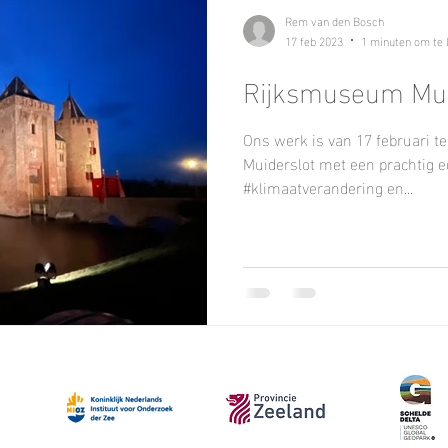
Rem van den Bosch
17 feb 2023
1 minuten om te 
Rijksmuseum Mui
Ons werk is van 17 februari t
Muiderslot met een prachtig e
#klimaatverandering en...