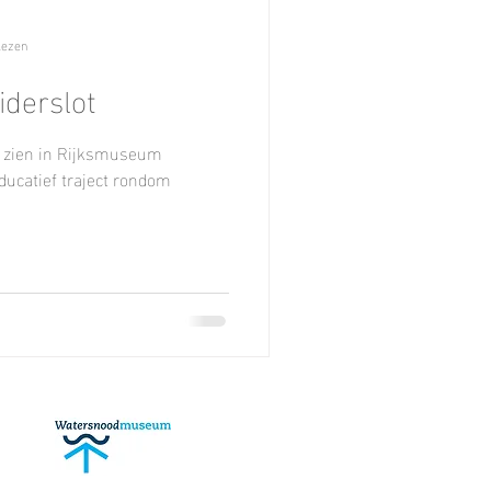
lezen
derslot
e zien in Rijksmuseum
ducatief traject rondom