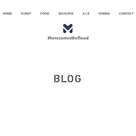
HOME
KUNST
FOOD
EDUCATIE
A.I.R
OVERIG
CONTACT
#herecomestheflood
BLOG