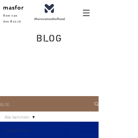
masfor
Rem van
#herecomestheflood
den Bosch
BLOG
BLOG
Alle berichten
Alle berichten