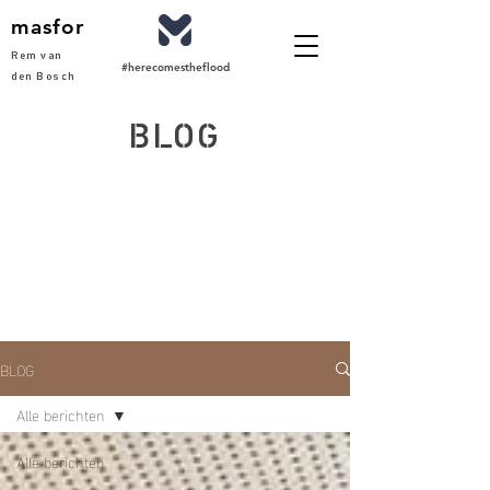
masfor
Rem van
#herecomestheflood
den Bosch
BLOG
BLOG
Alle berichten
Alle berichten