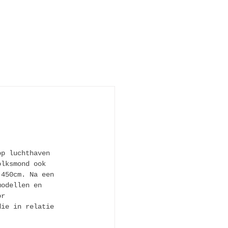
op luchthaven 
olksmond ook 
 450cm. Na een 
modellen en 
or 
die in relatie 