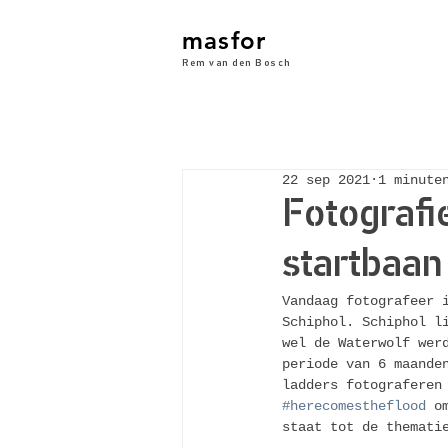
masfor
Rem van den Bosch
22 sep 2021
1 minute
Fotografi
startbaan
Vandaag fotografeer 
Schiphol. Schiphol l
wel de Waterwolf wer
periode van 6 maande
ladders fotograferen
#herecomestheflood
 o
staat tot de themati