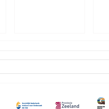
Zo h
HCTF in het Oosterpark
Amsterdam