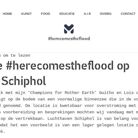
HOME
KUNST
FOOD
EDUCATIE
A.I.R
OVERIG
CONTACT
#herecomestheflood
n om te lezen
e #herecomestheflood op
 Schiphol
ik met mijn 'Champions for Mother Earth' Guitho en Lois 
igt op de bodem van een voormalige binnenzee die in de v
d genoemd. De locatie is kwetsbaar voor overstroming met
n voorbereiding en besprekingen mochten wij vandaag met 
 op de vertrekbaan. Luchthaven Schiphol is van belang vo
mdat het een voorbeeld is van een lager gelegen locatie 
ek.