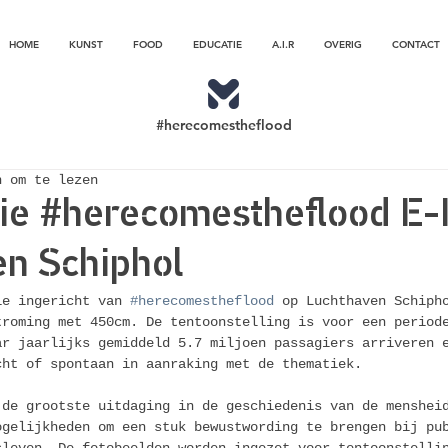
HOME
KUNST
FOOD
EDUCATIE
A.I.R
OVERIG
CONTACT
#herecomestheflood
n om te lezen
ie #herecomestheflood E-
n Schiphol
ie ingericht van 
#herecomestheflood
 op Luchthaven Schiph
troming met 450cm. De tentoonstelling is voor een period
ar jaarlijks gemiddeld 5.7 miljoen passagiers arriveren 
cht of spontaan in aanraking met de thematiek.
 de grootste uitdaging in de geschiedenis van de menshei
ogelijkheden om een stuk bewustwording te brengen bij pu