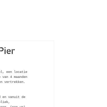
Pier
ol, een locatie 
e van 4 maanden 
en vertrekken. 
d en vanuit de 
bliek, 