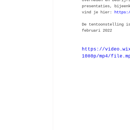
overheden en bedrijf
presentaties, bijeen
vind je hier: 
https:
De tentoonstelling i
februari 2022
https://video.wi
1080p/mp4/file.m