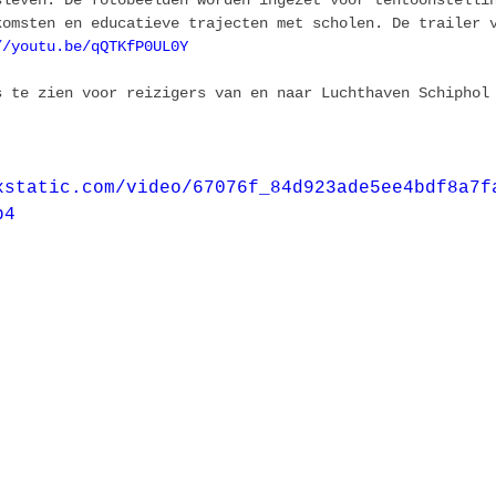
sleven. De fotobeelden worden ingezet voor tentoonstelli
komsten en educatieve trajecten met scholen. De trailer 
//youtu.be/qQTKfP0UL0Y
s te zien voor reizigers van en naar Luchthaven Schiphol
xstatic.com/video/67076f_84d923ade5ee4bdf8a7f
p4