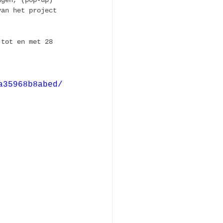
ngen, (pop-up) 
van het project 
 tot en met 28 
a35968b8abed/